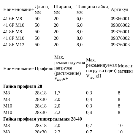
Длина,
Ширина,
Толщина гайки,
Наименование
Артикул
мм
мм
мм
41 6F M8
50
20
6,0
09366001
41 6F M10
50
20
6,0
09366002
41 8F M8
50
20
8,0
09376001
41 8F M10
50
20
8,0
09376002
41 8F M12
50
20
8,0
09376003
Мах.
Мах.
рекомендуемая
рекомендуемая
Момен
нагрузка
Наименование
Профиль
нагрузка (срез)
затяжк
(растяжение)
V
,кН
rec
F
,кН
rec
Гайка профиля 28
М8
28х18
1,7
0,3
8
М8
28х30
2,0
0,4
8
М10
28х18
2,0
0,3
8
М10
28х30
2,2
0,4
8
Гайка профиля универсальная 28-40
M8
28х18
2,0
0,7
10
M8
28х30
2,2
0,7
10