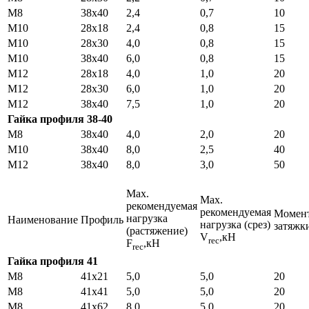
M8
38х40
2,4
0,7
10
M10
28х18
2,4
0,8
15
M10
28х30
4,0
0,8
15
M10
38х40
6,0
0,8
15
M12
28х18
4,0
1,0
20
M12
28х30
6,0
1,0
20
M12
38х40
7,5
1,0
20
Гайка профиля 38-40
М8
38х40
4,0
2,0
20
М10
38х40
8,0
2,5
40
М12
38х40
8,0
3,0
50
Мах.
Мах.
рекомендуемая
рекомендуемая
Момен
нагрузка
Наименование
Профиль
нагрузка (срез)
затяжк
(растяжение)
V
,кН
rec
F
,кН
rec
Гайка профиля 41
М8
41х21
5,0
5,0
20
М8
41х41
5,0
5,0
20
М8
41х62
8,0
5,0
20