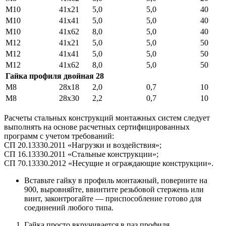
М10
41х21
5,0
5,0
40
М10
41х41
5,0
5,0
40
М10
41х62
8,0
5,0
40
М12
41х21
5,0
5,0
50
М12
41х41
5,0
5,0
50
М12
41х62
8,0
5,0
50
Гайка профиля двойная 28
М8
28х18
2,0
0,7
10
М8
28х30
2,2
0,7
10
Расчеты стальных конструкций монтажных систем следует
выполнять на основе расчетных сертифицированных
программ с учетом требований:
СП 20.13330.2011 «Нагрузки и воздействия»;
СП 16.13330.2011 «Стальные конструкции»;
СП 70.13330.2012 «Несущие и ограждающие конструкции».
Вставьте гайку в профиль монтажный, поверните на
900, выровняйте, ввинтите резьбовой стержень или
винт, законтрогайте — приспособление готово для
соединений любого типа.
Гайка просто вкручивается в паз профиля,