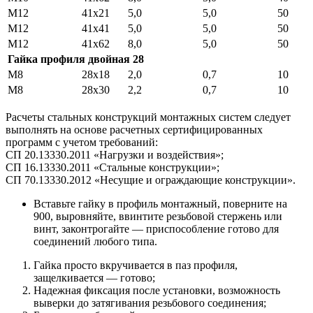
М12
41х21
5,0
5,0
50
М12
41х41
5,0
5,0
50
М12
41х62
8,0
5,0
50
Гайка профиля двойная 28
М8
28х18
2,0
0,7
10
М8
28х30
2,2
0,7
10
Расчеты стальных конструкций монтажных систем следует
выполнять на основе расчетных сертифицированных
программ с учетом требований:
СП 20.13330.2011 «Нагрузки и воздействия»;
СП 16.13330.2011 «Стальные конструкции»;
СП 70.13330.2012 «Несущие и ограждающие конструкции».
Вставьте гайку в профиль монтажный, поверните на
900, выровняйте, ввинтите резьбовой стержень или
винт, законтрогайте — приспособление готово для
соединений любого типа.
Гайка просто вкручивается в паз профиля,
защелкивается — готово;
Надежная фиксация после установки, возможность
выверки до затягивания резьбового соединения;