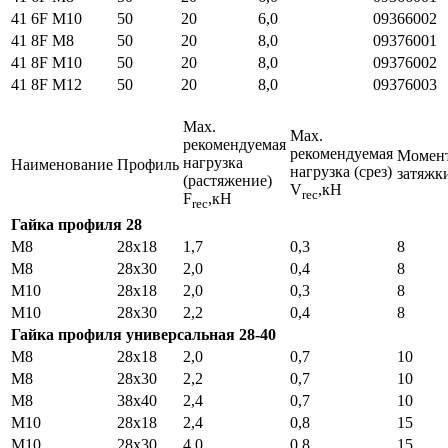
41 6F M10
50
20
6,0
09366002
41 8F M8
50
20
8,0
09376001
41 8F M10
50
20
8,0
09376002
41 8F M12
50
20
8,0
09376003
Мах.
Мах.
рекомендуемая
рекомендуемая
Момен
нагрузка
Наименование
Профиль
нагрузка (срез)
затяжк
(растяжение)
V
,кН
rec
F
,кН
rec
Гайка профиля 28
М8
28х18
1,7
0,3
8
М8
28х30
2,0
0,4
8
М10
28х18
2,0
0,3
8
М10
28х30
2,2
0,4
8
Гайка профиля универсальная 28-40
M8
28х18
2,0
0,7
10
M8
28х30
2,2
0,7
10
M8
38х40
2,4
0,7
10
M10
28х18
2,4
0,8
15
M10
28х30
4,0
0,8
15