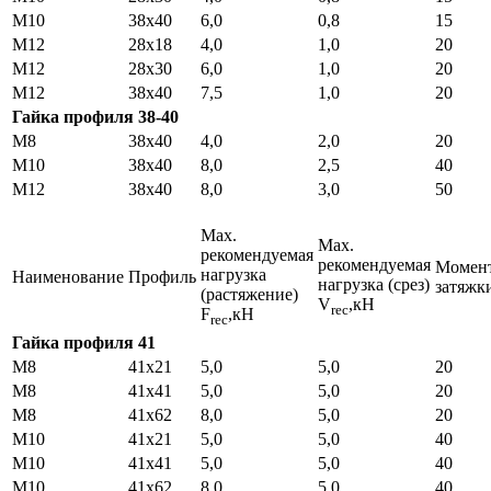
M10
38х40
6,0
0,8
15
M12
28х18
4,0
1,0
20
M12
28х30
6,0
1,0
20
M12
38х40
7,5
1,0
20
Гайка профиля 38-40
М8
38х40
4,0
2,0
20
М10
38х40
8,0
2,5
40
М12
38х40
8,0
3,0
50
Мах.
Мах.
рекомендуемая
рекомендуемая
Момен
нагрузка
Наименование
Профиль
нагрузка (срез)
затяжк
(растяжение)
V
,кН
rec
F
,кН
rec
Гайка профиля 41
М8
41х21
5,0
5,0
20
М8
41х41
5,0
5,0
20
М8
41х62
8,0
5,0
20
М10
41х21
5,0
5,0
40
М10
41х41
5,0
5,0
40
М10
41х62
8,0
5,0
40