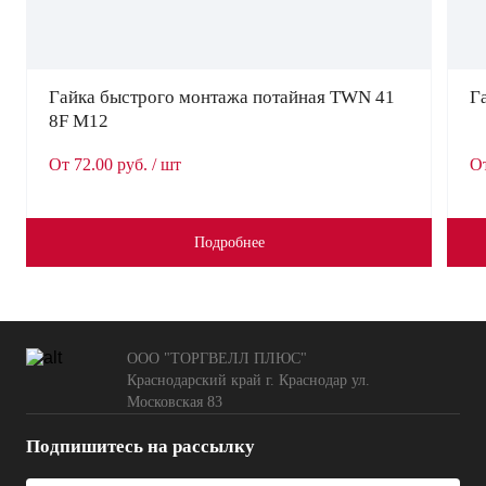
Гайка быстрого монтажа потайная TWN 41
Г
8F M12
От 72.00 руб. / шт
От
Подробнее
ООО "ТОРГВЕЛЛ ПЛЮС"
Краснодарский край г. Краснодар ул.
Московская 83
Подпишитесь на рассылку