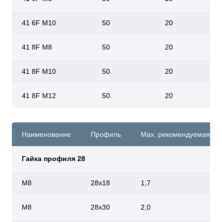
41 6F M10
50
20
41 8F M8
50
20
41 8F M10
50
20
41 8F M12
50
20
Наименование
Профиль
Мах. рекомендуемая наг
Гайка профиля 28
М8
28х18
1,7
М8
28х30
2,0