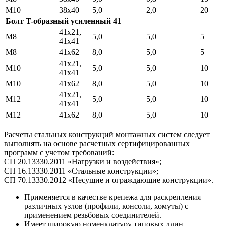
М10
38х40
5,0
2,0
20
Болт T-образный усиленный 41
41x21,
М8
5,0
5,0
5
41x41
М8
41x62
8,0
5,0
5
41x21,
М10
5,0
5,0
10
41x41
M10
41x62
8,0
5,0
10
41x21,
M12
5,0
5,0
10
41x41
M12
41x62
8,0
5,0
10
Расчеты стальных конструкций монтажных систем следует
выполнять на основе расчетных сертифицированных
программ с учетом требований:
СП 20.13330.2011 «Нагрузки и воздействия»;
СП 16.13330.2011 «Стальные конструкции»;
СП 70.13330.2012 «Несущие и ограждающие конструкции».
Применяется в качестве крепежа для раскрепления
различных узлов (профили, консоли, хомуты) с
применением резьбовых соединителей.
Имеет широкую номенклатуру типовых длин.