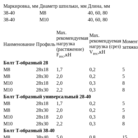
Маркировка, мм
Диаметр шпильки, мм
Длина, мм
38-40
М8
40, 60, 80
38-40
М10
40, 60, 80
Мах.
Мах.
рекомендуемая
рекомендуемая
Момен
нагрузка
Наименование
Профиль
нагрузка (срез)
затяжк
(растяжение)
V
,кН
rec
F
,кН
rec
Болт T-образный 28
М8
28х18
1,7
0,2
5
М8
28х30
2,0
0,2
5
М10
28х18
2,0
0,3
8
М10
28х30
2,2
0,3
8
Болт T-образный универсальный 28-40
М8
28х18
1,7
0,2
5
М8
28х30
2,0
0,2
5
М10
28х18
2,0
0,3
8
М10
28х30
2,2
0,3
8
Болт T-образный 38-40
М8
38х40
5,0
0,8
15