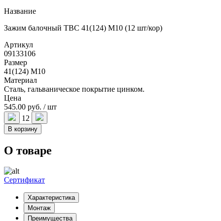
Название
Зажим балочный TBC 41(124) М10 (12 шт/кор)
Артикул
09133106
Размер
41(124) М10
Материал
Сталь, гальваническое покрытие цинком.
Цена
545.00 руб. / шт
12
В корзину
О товаре
Сертификат
Характеристика
Монтаж
Преимущества