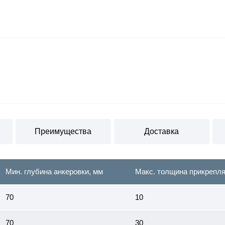
Преимущества
Доставка
Мин. глубина анкеровки, мм
Макс. толщина прикрепля
70
10
70
30