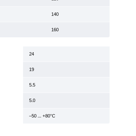
140
160
24
19
5.5
5.0
–50 ... +80°С