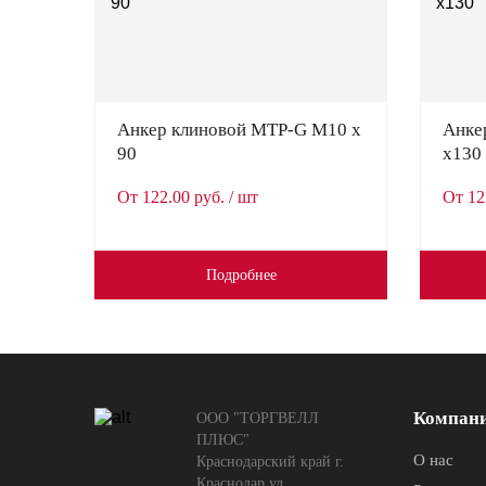
Анкер клиновой MTP-G M10 x
Анке
90
x130
От 122.00 руб. / шт
От 12
Подробнее
Компан
ООО "ТОРГВЕЛЛ
ПЛЮС"
О нас
Краснодарский край г.
Краснодар ул.