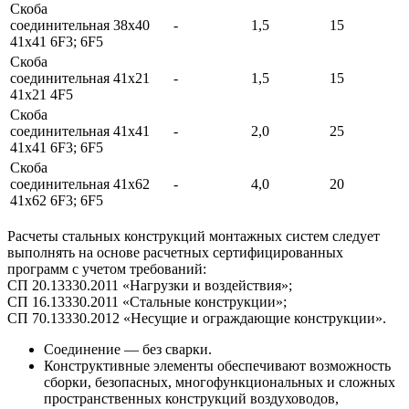
Скоба
соединительная
38х40
-
1,5
15
41x41 6F3; 6F5
Скоба
соединительная
41х21
-
1,5
15
41x21 4F5
Скоба
соединительная
41х41
-
2,0
25
41x41 6F3; 6F5
Скоба
соединительная
41х62
-
4,0
20
41x62 6F3; 6F5
Расчеты стальных конструкций монтажных систем следует
выполнять на основе расчетных сертифицированных
программ с учетом требований:
СП 20.13330.2011 «Нагрузки и воздействия»;
СП 16.13330.2011 «Стальные конструкции»;
СП 70.13330.2012 «Несущие и ограждающие конструкции».
Соединение — без сварки.
Конструктивные элементы обеспечивают возможность
сборки, безопасных, многофункциональных и сложных
пространственных конструкций воздуховодов,