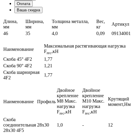
Оплата
Ваша скидка
Длина,
Ширина,
Толщина металла,
Вес,
Артикул
мм
мм
мм
кг
46
35
4,0
0,09
09134001
Максимальная растягивающая нагрузка
Наименование
F
,кН
rec
Скоба 45° 4F2
1,77
Скоба 90° 4F2
1,21
Скоба шарнирная
1,77
4F2
Двойное
Двойное
крепление
крепление
Крутящий
М8 Макс.
М10 Макс.
Наименование
Профиль
момент,Нм
нагрузка
нагрузка
F
,кН
F
,кН
rec
rec
Скоба
соединительная
28х30
1,0
-
12
28x30 4F5