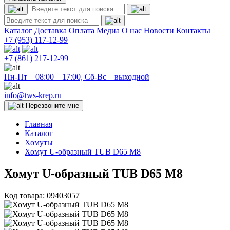
Каталог
Доставка
Оплата
Медиа
О нас
Новости
Контакты
+7 (953)
117-12-99
+7 (861)
217-12-99
Пн-Пт – 08:00 – 17:00, Сб-Вс – выходной
info@tws-krep.ru
Перезвоните мне
Главная
Каталог
Хомуты
Хомут U-образный TUB D65 M8
Хомут U-образный TUB D65 M8
Код товара:
09403057