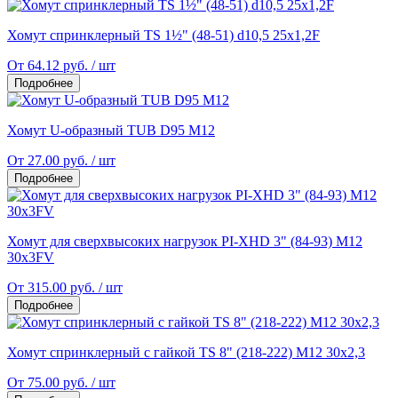
Хомут спринклерный TS 1½" (48-51) d10,5 25x1,2F
От 64.12 руб. / шт
Подробнее
Хомут U-образный TUB D95 M12
От 27.00 руб. / шт
Подробнее
Хомут для сверхвысоких нагрузок PI-XHD 3" (84-93) M12
30x3FV
От 315.00 руб. / шт
Подробнее
Хомут спринклерный с гайкой TS 8" (218-222) М12 30x2,3
От 75.00 руб. / шт