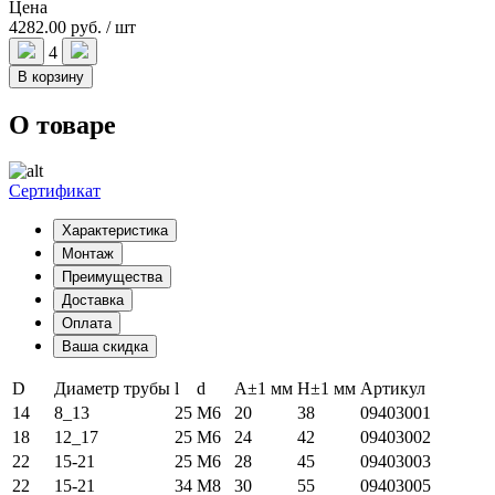
Цена
4282.00 руб. / шт
4
В корзину
О товаре
Сертификат
Характеристика
Монтаж
Преимущества
Доставка
Оплата
Ваша скидка
D
Диаметр трубы
l
d
A±1 мм
H
±1 мм
Артикул
14
8_13
25
М6
20
38
09403001
18
12_17
25
М6
24
42
09403002
22
15-21
25
М6
28
45
09403003
22
15-21
34
М8
30
55
09403005