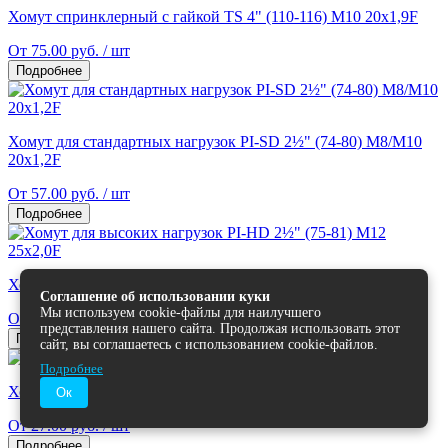
Хомут спринклерный с гайкой TS 4" (110-116) М10 20x1,9F
От 75.00 руб. / шт
Подробнее
Хомут для стандартных нагрузок PI-SD 2½" (74-80) M8/M10
20x1,2F
От 57.00 руб. / шт
Подробнее
Хомут для высоких нагрузок PI-НD 2½" (75-81) M12 25x2,0F
Соглашение об использовании куки
Мы используем cookie-файлы для наилучшего
От 209.87 руб. / шт
представления нашего сайта. Продолжая использовать этот
Подробнее
сайт, вы соглашаетесь с использованием cookie-файлов.
Подробнее
Хомут U-образный TUB D225 M16
Ок
От 27.00 руб. / шт
Подробнее