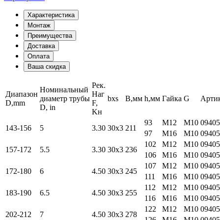
Характеристика
Монтаж
Преимущества
Доставка
Оплата
Ваша скидка
Рек.
Номинальный
Диапазон
Наг
диаметр
трубы
bxs
B,мм
h,мм
Гайка
G
Арти
D,mm
F,
D, in
Kн
93
M12
M10
09405
143-156
5
3.30
30х3
211
97
M16
M10
09405
102
M12
M10
09405
157-172
5.5
3.30
30х3
236
106
M16
M10
09405
107
M12
M10
09405
172-180
6
4.50
30х3
245
111
M16
M10
09405
112
M12
M10
09405
183-190
6.5
4.50
30х3
255
116
M16
M10
09405
122
M12
M10
09405
202-212
7
4.50
30х3
278
126
M16
M10
09405